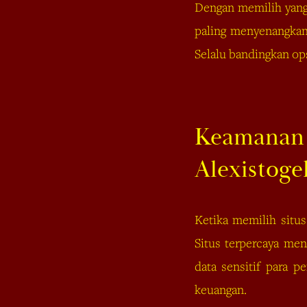
Dengan memilih yang
paling menyenangkan
Selalu bandingkan opsi
Keamanan  
Alexistoge
Ketika memilih situs
Situs terpercaya me
data sensitif para p
keuangan.