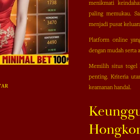
menikmati keindah
paling memukau. Sal
menjadi pusat keluara
Platform online yan
dengan mudah serta a
Memilih situs togel
penting. Kriteria ut
TAR
keamanan handal.
Keunggul
Hongkon