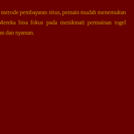
i metode pembayaran situs, pemain mudah menemukan
 Mereka bisa fokus pada menikmati permainan togel
an dan nyaman.