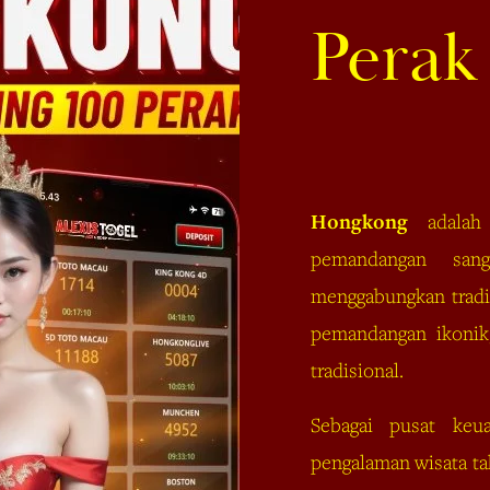
Perak
Hongkong
adalah
pemandangan san
menggabungkan tradi
pemandangan ikonik,
tradisional.
Sebagai pusat keu
pengalaman wisata tak