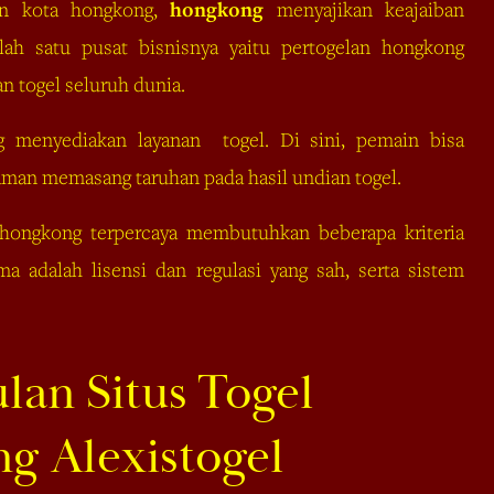
an kota hongkong,
hongkong
menyajikan keajaiban
ah satu pusat bisnisnya yaitu pertogelan hongkong
n togel seluruh dunia.
g menyediakan layanan togel. Di sini, pemain bisa
man memasang taruhan pada hasil undian togel.
 hongkong terpercaya membutuhkan beberapa kriteria
ama adalah lisensi dan regulasi yang sah, serta sistem
an Situs Togel 
g Alexistogel