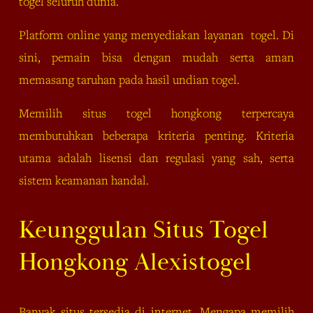
togel seluruh dunia.
Platform online yang menyediakan layanan togel. Di
sini, pemain bisa dengan mudah serta aman
memasang taruhan pada hasil undian togel.
Memilih situs togel hongkong terpercaya
membutuhkan beberapa kriteria penting. Kriteria
utama adalah lisensi dan regulasi yang sah, serta
sistem keamanan handal.
Keunggulan Situs Togel 
Hongkong Alexistogel
Banyak situs tersedia di internet. Mengapa memilih