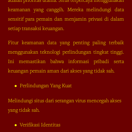
keamanan yang canggih. Mereka melindungi data
sensitif para pemain dan menjamin privasi di dalam
setiap transaksi keuangan.
Fitur keamanan data yang penting paling terbaik
menggunakan teknologi perlindungan tingkat tinggi.
Ini memastikan bahwa informasi pribadi serta
keuangan pemain aman dari akses yang tidak sah.
Perlindungan Yang Kuat
Melindungi situs dari serangan virus mencegah akses 
yang tidak sah.
Verifikasi Identitas